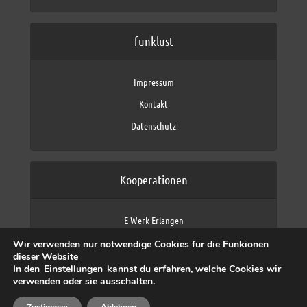
funklust
Impressum
Kontakt
Datenschutz
Kooperationen
E-Werk Erlangen
FAU Erlangen-Nürnberg
Wir verwenden nur notwendige Cookies für die Funkionen
Fraunhofer IIS
dieser Website
max neo (AFK max)
In den
Einstellungen
kannst du erfahren, welche Cookies wir
verwenden oder sie ausschalten.