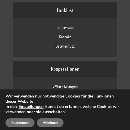
funklust
Impressum
Kontakt
Datenschutz
Kooperationen
E-Werk Erlangen
FAU Erlangen-Nürnberg
Wir verwenden nur notwendige Cookies für die Funkionen
Fraunhofer IIS
dieser Website
max neo (AFK max)
In den
Einstellungen
kannst du erfahren, welche Cookies wir
verwenden oder sie ausschalten.
Zustimmen
Ablehnen
Copyright © 2026 by funklust, FAU