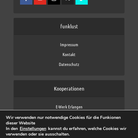
funklust
Impressum
Kontakt
Datenschutz
Kooperationen
E-Werk Erlangen
FAU Erlangen-Nürnberg
Wir verwenden nur notwendige Cookies für die Funkionen
Fraunhofer IIS
dieser Website
max neo (AFK max)
In den
Einstellungen
kannst du erfahren, welche Cookies wir
verwenden oder sie ausschalten.