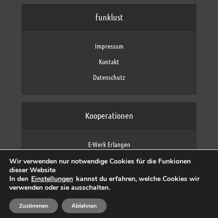
funklust
Impressum
Kontakt
Datenschutz
Kooperationen
E-Werk Erlangen
FAU Erlangen-Nürnberg
Wir verwenden nur notwendige Cookies für die Funkionen
Fraunhofer IIS
dieser Website
max neo (AFK max)
In den
Einstellungen
kannst du erfahren, welche Cookies wir
verwenden oder sie ausschalten.
Zustimmen
Ablehnen
Copyright © 2026 by funklust, FAU