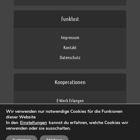
funklust
Impressum
Kontakt
Datenschutz
Kooperationen
E-Werk Erlangen
FAU Erlangen-Nürnberg
Wir verwenden nur notwendige Cookies für die Funkionen
Fraunhofer IIS
dieser Website
max neo (AFK max)
In den
Einstellungen
kannst du erfahren, welche Cookies wir
verwenden oder sie ausschalten.