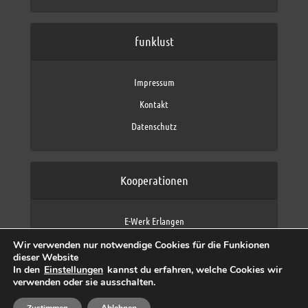
funklust
Impressum
Kontakt
Datenschutz
Kooperationen
E-Werk Erlangen
FAU Erlangen-Nürnberg
Wir verwenden nur notwendige Cookies für die Funkionen
Fraunhofer IIS
dieser Website
max neo (AFK max)
In den
Einstellungen
kannst du erfahren, welche Cookies wir
verwenden oder sie ausschalten.