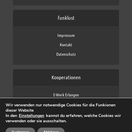
funklust
Impressum
Kontakt
Datenschutz
Kooperationen
E-Werk Erlangen
FAU Erlangen-Nürnberg
Wir verwenden nur notwendige Cookies für die Funkionen
Fraunhofer IIS
dieser Website
max neo (AFK max)
In den
Einstellungen
kannst du erfahren, welche Cookies wir
verwenden oder sie ausschalten.