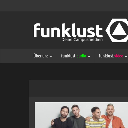
Über uns
funklust.
audio
funklust.
video