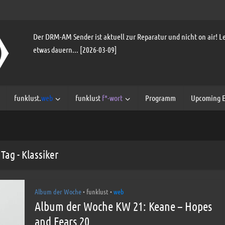
Der DRM-AM Sender ist aktuell zur Reparatur und nicht on air! Le
etwas dauern... [2026-03-09]
funklust.
web
funklust
f*-wort
Programm
Upcoming E
Tag - Klassiker
Album der Woche
funklust
web
•
•
Album der Woche KW 21: Keane – Hopes
and Fears 20