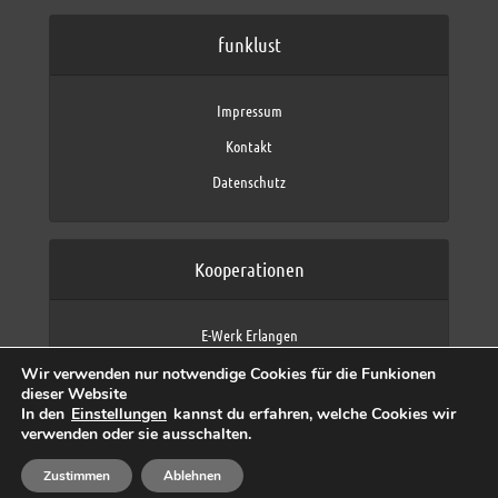
funklust
Impressum
Kontakt
Datenschutz
Kooperationen
E-Werk Erlangen
FAU Erlangen-Nürnberg
Wir verwenden nur notwendige Cookies für die Funkionen
Fraunhofer IIS
dieser Website
max neo (AFK max)
In den
Einstellungen
kannst du erfahren, welche Cookies wir
verwenden oder sie ausschalten.
Zustimmen
Ablehnen
Copyright © 2026 by funklust, FAU