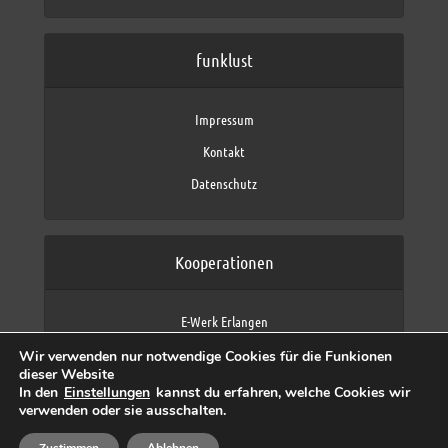
funklust
Impressum
Kontakt
Datenschutz
Kooperationen
E-Werk Erlangen
FAU Erlangen-Nürnberg
Wir verwenden nur notwendige Cookies für die Funkionen
Fraunhofer IIS
dieser Website
max neo (AFK max)
In den
Einstellungen
kannst du erfahren, welche Cookies wir
verwenden oder sie ausschalten.