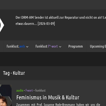
Der DRM-AM Sender ist aktuell zur Reparatur und nicht on air! Le
etwas dauern... [2026-03-09]
funklust.
web
funklust
f*-wort
Programm
Upcoming E
Tag - Kultur
audio
f-wort
funklust
•
•
Feminismus in Musik & Kultur
Zusammen mit Prof. Susanne Rode-Breymann haben wir uns die