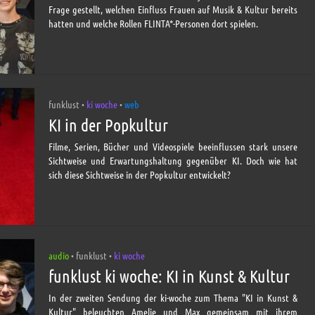
Frage gestellt, welchen Einfluss Frauen auf Musik & Kultur bereits
hatten und welche Rollen FLINTA*-Personen dort spielen.
funklust
ki woche
web
•
•
KI in der Popkultur
Filme, Serien, Bücher und Videospiele beeinflussen stark unsere
Sichtweise und Erwartungshaltung gegenüber KI. Doch wie hat
sich diese Sichtweise in der Popkultur entwickelt?
audio
funklust
ki woche
•
•
funklust ki woche: KI in Kunst & Kultur
In der zweiten Sendung der ki-woche zum Thema "KI in Kunst &
Kultur" beleuchten Amelie und Max gemeinsam mit ihrem