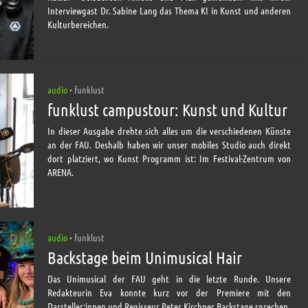
Interviewgast Dr. Sabine Lang das Thema KI in Kunst und anderen
Kulturbereichen.
audio
funklust
•
funklust campustour: Kunst und Kultur
In dieser Ausgabe drehte sich alles um die verschiedenen Künste
an der FAU. Deshalb haben wir unser mobiles Studio auch direkt
dort platziert, wo Kunst Programm ist: Im Festival-Zentrum von
ARENA.
audio
funklust
•
Backstage beim Unimusical Hair
Das Unimusical der FAU geht in die letzte Runde. Unsere
Redakteurin Eva konnte kurz vor der Premiere mit den
Darsteller:innen und Regisseur Peter Kirchner Backstage sprechen.