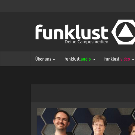
Über uns
funklust.
audio
funklust.
video