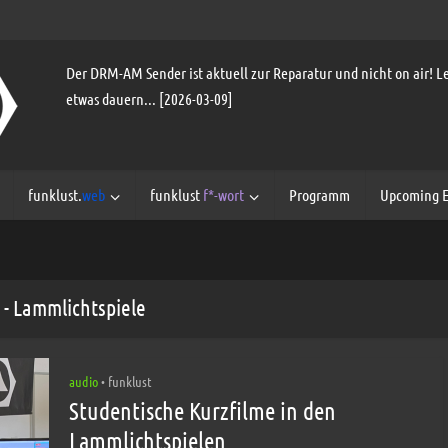
Der DRM-AM Sender ist aktuell zur Reparatur und nicht on air! Le
etwas dauern... [2026-03-09]
funklust.
web
funklust
f*-wort
Programm
Upcoming E
 - Lammlichtspiele
audio
funklust
•
Studentische Kurzfilme in den
Lammlichtspielen