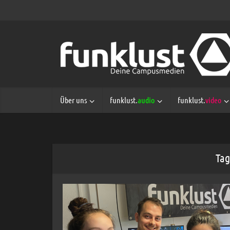
Über uns
funklust.
audio
funklust.
video
Tag