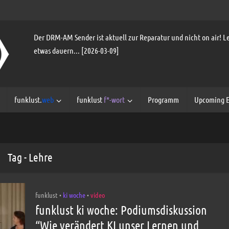
Der DRM-AM Sender ist aktuell zur Reparatur und nicht on air! Le
etwas dauern... [2026-03-09]
funklust.
web
funklust
f*-wort
Programm
Upcoming E
Tag - Lehre
funklust
ki woche
video
•
•
funklust ki woche: Podiumsdiskussion
“Wie verändert KI unser Lernen und