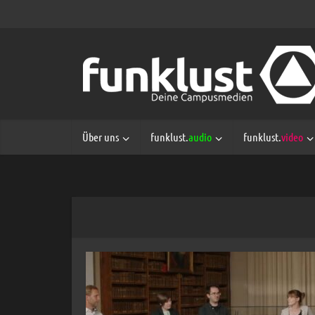
Über uns
funklust.
audio
funklust.
video