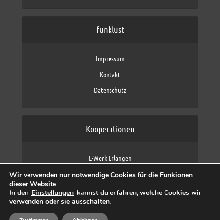
funklust
Impressum
Kontakt
Datenschutz
Kooperationen
E-Werk Erlangen
FAU Erlangen-Nürnberg
Wir verwenden nur notwendige Cookies für die Funkionen
Fraunhofer IIS
dieser Website
max neo (AFK max)
In den
Einstellungen
kannst du erfahren, welche Cookies wir
verwenden oder sie ausschalten.