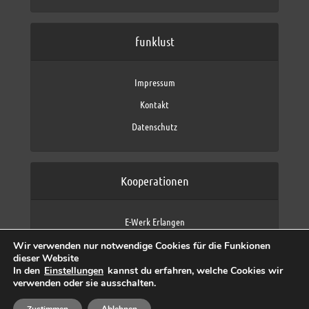
funklust
Impressum
Kontakt
Datenschutz
Kooperationen
E-Werk Erlangen
FAU Erlangen-Nürnberg
Wir verwenden nur notwendige Cookies für die Funkionen
Fraunhofer IIS
dieser Website
max neo (AFK max)
In den
Einstellungen
kannst du erfahren, welche Cookies wir
verwenden oder sie ausschalten.