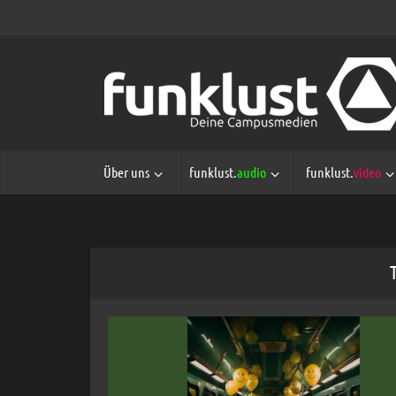
Über uns
funklust.
audio
funklust.
video