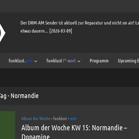
Der DRM-AM Sender ist aktuell zur Reparatur und nicht on air! Le
etwas dauern... [2026-03-09]
funklust.
web
funklust
f*-wort
Programm
Upcoming E
Tag - Normandie
Album der Woche
funklust
web
•
•
Album der Woche KW 15: Normandie –
Dopamine