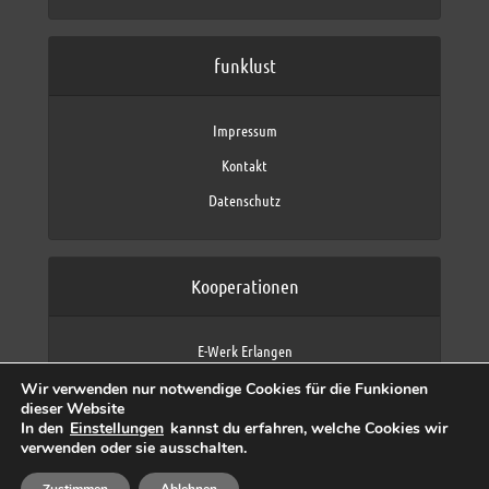
funklust
Impressum
Kontakt
Datenschutz
Kooperationen
E-Werk Erlangen
FAU Erlangen-Nürnberg
Wir verwenden nur notwendige Cookies für die Funkionen
Fraunhofer IIS
dieser Website
max neo (AFK max)
In den
Einstellungen
kannst du erfahren, welche Cookies wir
verwenden oder sie ausschalten.