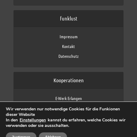
funklust
Impressum
Kontakt
Datenschutz
Kooperationen
E-Werk Erlangen
FAU Erlangen-Nürnberg
Wir verwenden nur notwendige Cookies für die Funkionen
Fraunhofer IIS
dieser Website
max neo (AFK max)
In den
Einstellungen
kannst du erfahren, welche Cookies wir
verwenden oder sie ausschalten.