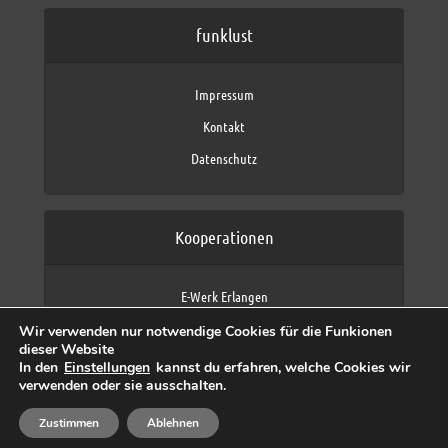
funklust
Impressum
Kontakt
Datenschutz
Kooperationen
E-Werk Erlangen
FAU Erlangen-Nürnberg
Wir verwenden nur notwendige Cookies für die Funkionen
Fraunhofer IIS
dieser Website
max neo (AFK max)
In den
Einstellungen
kannst du erfahren, welche Cookies wir
verwenden oder sie ausschalten.
Zustimmen
Ablehnen
Copyright © 2026 by funklust, FAU