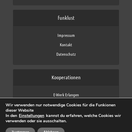
funklust
Impressum
Kontakt
Datenschutz
Kooperationen
E-Werk Erlangen
FAU Erlangen-Nürnberg
Wir verwenden nur notwendige Cookies für die Funkionen
Fraunhofer IIS
dieser Website
max neo (AFK max)
In den
Einstellungen
kannst du erfahren, welche Cookies wir
verwenden oder sie ausschalten.