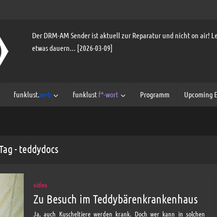
Der DRM-AM Sender ist aktuell zur Reparatur und nicht on air! Le
etwas dauern... [2026-03-09]
funklust.
web
funklust
f*-wort
Programm
Upcoming E
Tag - teddydocs
video
Zu Besuch im Teddybärenkrankenhaus
Ja, auch Kuscheltiere werden krank. Doch wer kann in solchen