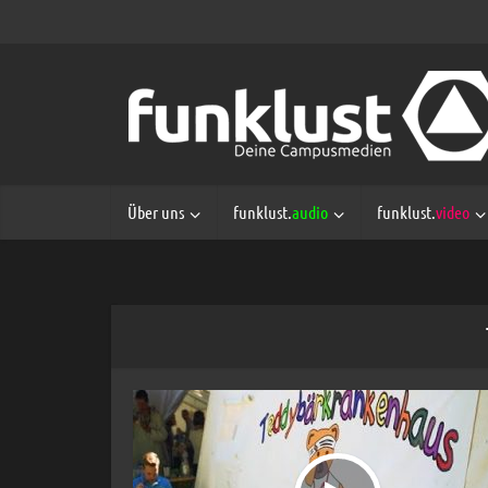
Über uns
funklust.
audio
funklust.
video