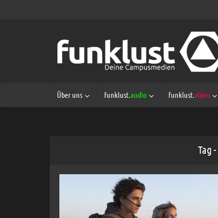
Über uns
funklust.
audio
funklust.
video
Tag 