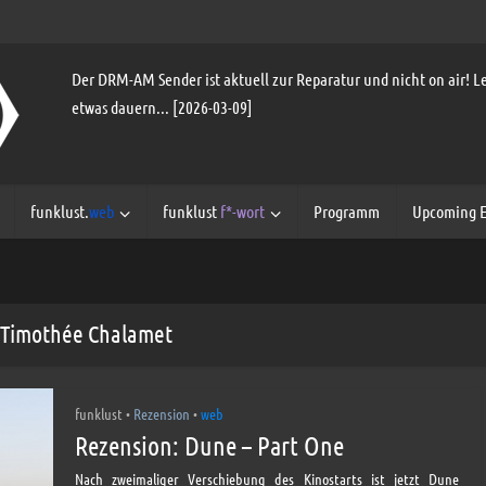
Der DRM-AM Sender ist aktuell zur Reparatur und nicht on air! Le
etwas dauern... [2026-03-09]
funklust.
web
funklust
f*-wort
Programm
Upcoming E
- Timothée Chalamet
funklust
Rezension
web
•
•
Rezension: Dune – Part One
Nach zweimaliger Verschiebung des Kinostarts ist jetzt Dune