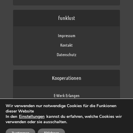
funklust
Impressum
Kontakt
Datenschutz
Kooperationen
E-Werk Erlangen
FAU Erlangen-Nürnberg
Wir verwenden nur notwendige Cookies für die Funkionen
Fraunhofer IIS
dieser Website
max neo (AFK max)
In den
Einstellungen
kannst du erfahren, welche Cookies wir
verwenden oder sie ausschalten.