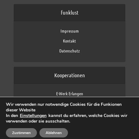
funklust
Impressum
Kontakt
Datenschutz
Kooperationen
E-Werk Erlangen
FAU Erlangen-Nürnberg
Wir verwenden nur notwendige Cookies für die Funkionen
Fraunhofer IIS
dieser Website
max neo (AFK max)
In den
Einstellungen
kannst du erfahren, welche Cookies wir
verwenden oder sie ausschalten.
Zustimmen
Ablehnen
Copyright © 2026 by funklust, FAU