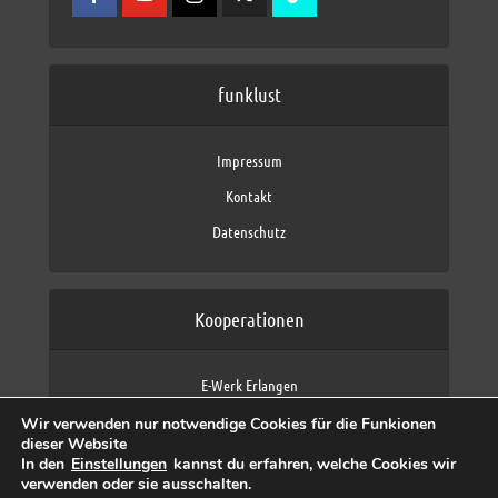
funklust
Impressum
Kontakt
Datenschutz
Kooperationen
E-Werk Erlangen
FAU Erlangen-Nürnberg
Wir verwenden nur notwendige Cookies für die Funkionen
Fraunhofer IIS
dieser Website
max neo (AFK max)
In den
Einstellungen
kannst du erfahren, welche Cookies wir
verwenden oder sie ausschalten.