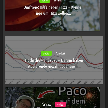
audio
funklust
Umfrage: Hilfe gegen Hitze – Kleine
Tipps um Hitzewellen...
audio
funklust
Hochschulwahl 2026 – Darum haben
Studierende gewählt oder auch...
funklust
video