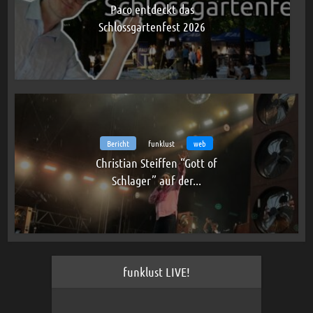
Paco entdeckt das
Schlossgartenfest 2026
Bericht
funklust
web
Christian Steiffen “Gott of
Schlager” auf der...
funklust LIVE!