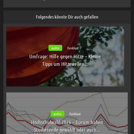
Folgendes könnte Dir auch gefallen
audio
funklust
Umfrage: Hilfe gegen Hitze – Kleine
Tipps um Hitzewellen...
audio
funklust
Hochschulwahl 2026 – Darum haben
Studierende gewählt oder auch...