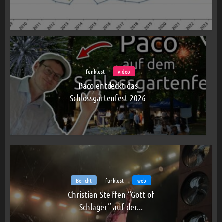
funklust
video
Paco entdeckt das
Schlossgartenfest 2026
Bericht
funklust
web
Christian Steiffen “Gott of
Schlager” auf der...