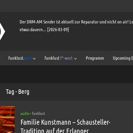
Der DRM-AM Sender ist aktuell zur Reparatur und nicht on air! Le
etwas dauern... [2026-03-09]
funklust.
web
funklust
f*-wort
Programm
Upcoming E
Tag - Berg
audio
funklust
•
Familie Kunstmann – Schausteller-
Tradition auf der Erlanger