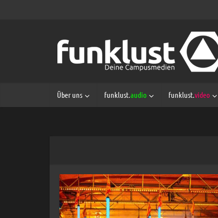
Über uns
funklust.
audio
funklust.
video