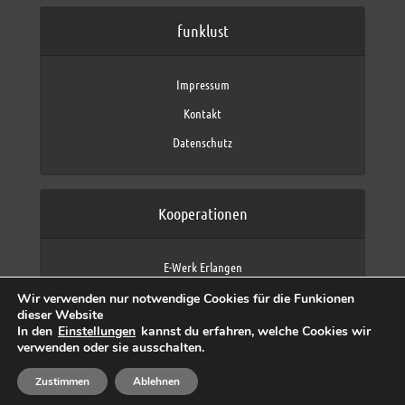
funklust
Impressum
Kontakt
Datenschutz
Kooperationen
E-Werk Erlangen
FAU Erlangen-Nürnberg
Wir verwenden nur notwendige Cookies für die Funkionen
Fraunhofer IIS
dieser Website
max neo (AFK max)
In den
Einstellungen
kannst du erfahren, welche Cookies wir
verwenden oder sie ausschalten.
Zustimmen
Ablehnen
Copyright © 2026 by funklust, FAU