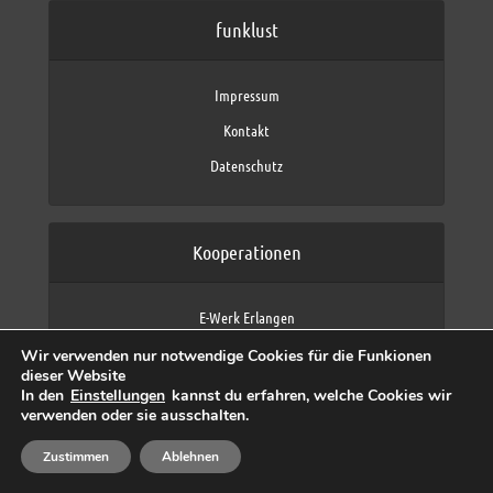
funklust
Impressum
Kontakt
Datenschutz
Kooperationen
E-Werk Erlangen
FAU Erlangen-Nürnberg
Wir verwenden nur notwendige Cookies für die Funkionen
Fraunhofer IIS
dieser Website
max neo (AFK max)
In den
Einstellungen
kannst du erfahren, welche Cookies wir
verwenden oder sie ausschalten.
Zustimmen
Ablehnen
Copyright © 2026 by funklust, FAU