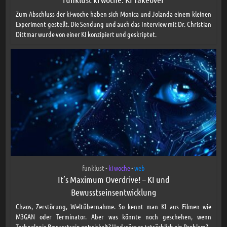
Zum Abschluss der ki-woche haben sich Monica und Jolanda einem kleinen
Experiment gestellt. Die Sendung und auch das Interview mit Dr. Christian
Dittmar wurde von einer KI konzipiert und geskriptet.
funklust
ki woche
web
•
•
It’s Maximum Overdrive! – KI und
Bewusstseinsentwicklung
Chaos, Zerstörung, Weltübernahme. So kennt man KI aus Filmen wie
M3GAN oder Terminator. Aber was könnte noch geschehen, wenn
Technologie Bewusstsein entwickelt? Und wäre es tatsächlich ein Problem?