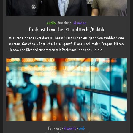
audio
funklust
ki woche
•
•
funklust ki woche: KI und Recht/Politik
Was regelt der AI Act der EU? Beeinflusst KI den Ausgang von Wahlen? Wie
nutzen Gerichte künstliche Intelligenz? Diese und mehr Fragen klären
Janno und Richard zusammen mit Professor Johannes Helbig.
funklust
ki woche
web
•
•