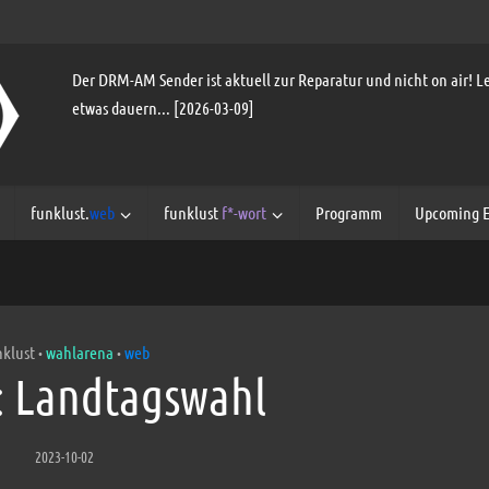
Der DRM-AM Sender ist aktuell zur Reparatur und nicht on air! Le
etwas dauern... [2026-03-09]
funklust.
web
funklust
f*-wort
Programm
Upcoming E
nklust
wahlarena
web
•
•
: Landtagswahl
2023-10-02