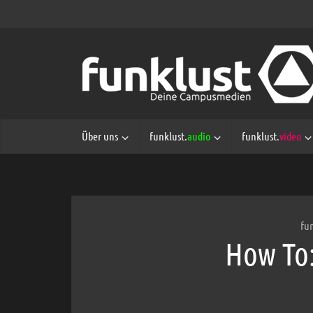
Über uns
funklust.
audio
funklust.
video
fu
How To