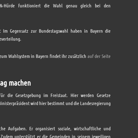
%-Hürde funktioniert die Wahl genau gleich bei den
n: Im Gegensatz zur Bundestagswahl haben in Bayern die
zverteilung.
n zum Wahlsystem in Bayern findet ihr zusätzlich
auf der Seite
tag machen
für die Gesetzgebung im Freistaat. Hier werden Gesetze
Ministerpräsident wird hier bestimmt und die Landesregierung
he Aufgaben. Er organisiert soziale, wirtschaftliche und
. Zudem unterstützt er die Gemeinden in seinem jeweiligen