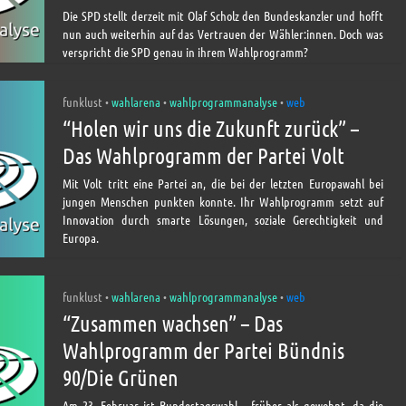
Die SPD stellt derzeit mit Olaf Scholz den Bundeskanzler und hofft
nun auch weiterhin auf das Vertrauen der Wähler:innen. Doch was
verspricht die SPD genau in ihrem Wahlprogramm?
funklust
wahlarena
wahlprogrammanalyse
web
•
•
•
“Holen wir uns die Zukunft zurück” –
Das Wahlprogramm der Partei Volt
Mit Volt tritt eine Partei an, die bei der letzten Europawahl bei
jungen Menschen punkten konnte. Ihr Wahlprogramm setzt auf
Innovation durch smarte Lösungen, soziale Gerechtigkeit und
Europa.
funklust
wahlarena
wahlprogrammanalyse
web
•
•
•
“Zusammen wachsen” – Das
Wahlprogramm der Partei Bündnis
90/Die Grünen
Am 23. Februar ist Bundestagswahl – früher als gewohnt, da die