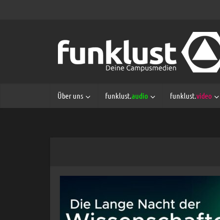
Über uns
funklust.
audio
funklust.
video